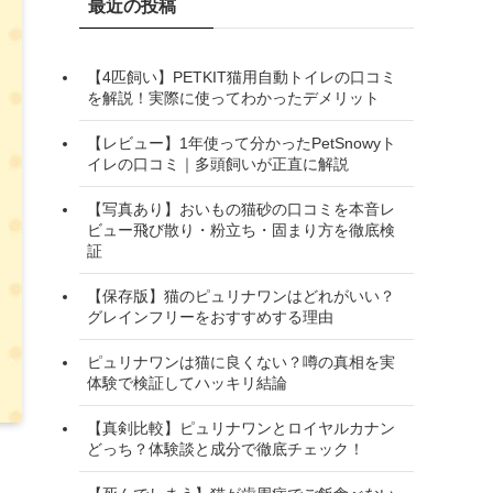
最近の投稿
【4匹飼い】PETKIT猫用自動トイレの口コミ
を解説！実際に使ってわかったデメリット
【レビュー】1年使って分かったPetSnowyト
イレの口コミ｜多頭飼いが正直に解説
【写真あり】おいもの猫砂の口コミを本音レ
ビュー飛び散り・粉立ち・固まり方を徹底検
証
【保存版】猫のピュリナワンはどれがいい？
グレインフリーをおすすめする理由
ピュリナワンは猫に良くない？噂の真相を実
体験で検証してハッキリ結論
【真剣比較】ピュリナワンとロイヤルカナン
どっち？体験談と成分で徹底チェック！